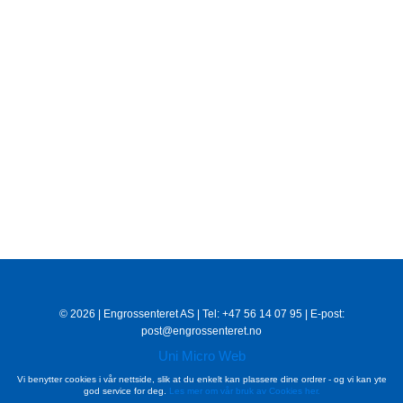
© 2026 | Engrossenteret AS | Tel: +47 56 14 07 95 | E-post:
post@engrossenteret.no
Uni Micro Web
Vi benytter cookies i vår nettside, slik at du enkelt kan plassere dine ordrer - og vi kan yte
god service for deg.
Les mer om vår bruk av Cookies her.