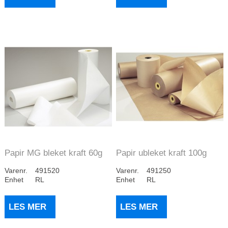
Papir MG bleket kraft 60g
Papir ubleket kraft 100g
57cm 7kg/ru...
125cm 10kg/r...
Varenr.
491520
Varenr.
491250
Enhet
RL
Enhet
RL
LES MER
LES MER