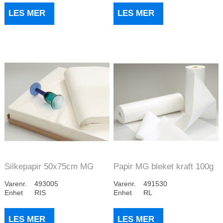
LES MER
LES MER
Silkepapir 50x75cm MG
Papir MG bleket kraft 100g
3,2kg (500)
90cm 10kg/...
Varenr.
493005
Varenr.
491530
Enhet
RIS
Enhet
RL
LES MER
LES MER