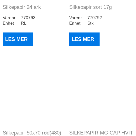
Silkepapir 24 ark
Silkepapir sort 17g
Blånyanser
50x75cm (480)
Varenr.
770793
Varenr.
770792
Enhet
RL
Enhet
Stk
LES MER
LES MER
Silkepapir 50x70 rød(480)
SILKEPAPIR MG CAP HVIT