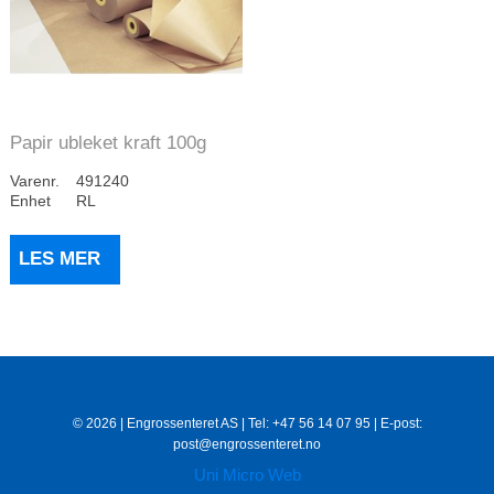
Papir ubleket kraft 100g
90cm 10kg/ru...
Varenr.
491240
Enhet
RL
LES MER
© 2026 | Engrossenteret AS | Tel: +47 56 14 07 95 | E-post:
post@engrossenteret.no
Uni Micro Web