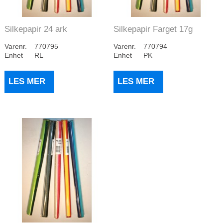
Silkepapir 24 ark
Silkepapir Farget 17g
Gulnyanser
50x70cm (480)
Varenr.
770795
Varenr.
770794
Enhet
RL
Enhet
PK
LES MER
LES MER