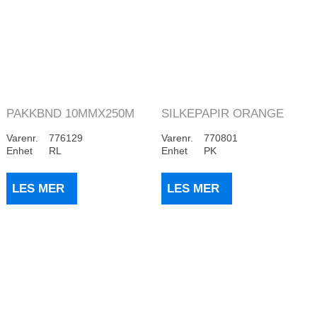
PAKKBND 10MMX250M
SILKEPAPIR ORANGE
LYS LILLA
(480)
Varenr.
776129
Varenr.
770801
Enhet
RL
Enhet
PK
LES MER
LES MER