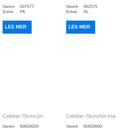
grønn 28gr (96...
400M 25MY
Varenr.
507577
Varenr.
862575
Enhet
PK
Enhet
RL
LES MER
LES MER
Cellofan 70cmx2m
Cellofan 70cmx5m klar
Ass.farger
Varenr.
80820020
Varenr.
80820000