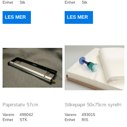
Enhet
Stk
Enhet
Stk
LES MER
LES MER
Papirstativ 57cm
Silkepapir 50x75cm syrefri
universalmodell
hvit 3,2kg...
Varenr.
498042
Varenr.
493015
Enhet
STK
Enhet
RIS