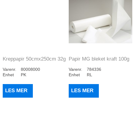
Kreppapir 50cmx250cm 32g
Papir MG bleket kraft 100g
10rl Mix far...
125cm 10kg...
Varenr.
80008000
Varenr.
784336
Enhet
PK
Enhet
RL
LES MER
LES MER