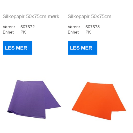
Silkepapir 50x75cm mørk
Silkepapir 50x75cm
grønn 28gr (9...
kongeblå 28 gr (96...
Varenr.
507572
Varenr.
507578
Enhet
PK
Enhet
PK
LES MER
LES MER