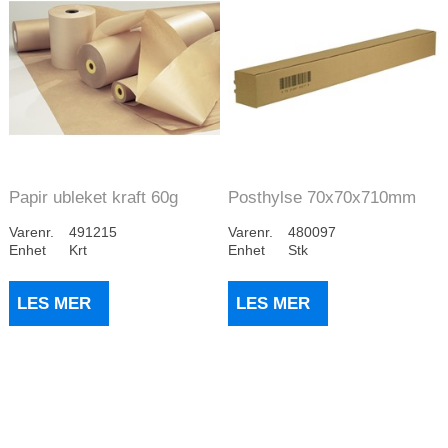
Papir ubleket kraft 60g
Posthylse 70x70x710mm
40cm 5kg/rull...
firkant
Varenr.
491215
Varenr.
480097
Enhet
Krt
Enhet
Stk
LES MER
LES MER