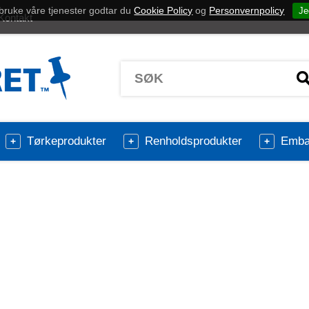
bruke våre tjenester godtar du
Cookie Policy
og
Personvernpolicy
Je
Kontakt
Tørkeprodukter
Renholdsprodukter
Embal