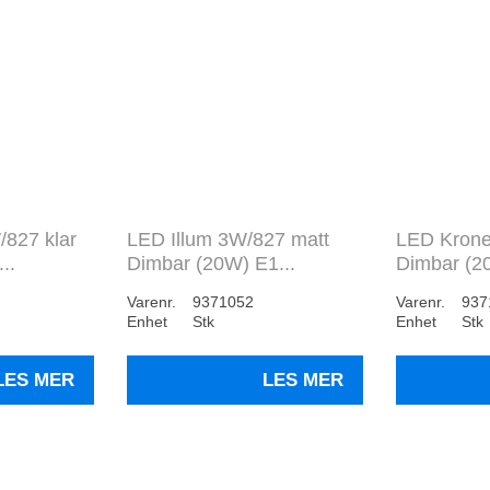
827 klar
LED Illum 3W/827 matt
LED Krone
..
Dimbar (20W) E1...
Dimbar (20
Varenr.
9371052
Varenr.
937
Enhet
Stk
Enhet
Stk
LES MER
LES MER