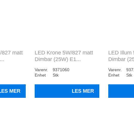
/827 matt
LED Krone 5W/827 matt
LED Illum
..
Dimbar (25W) E1...
Dimbar (25
Varenr.
9371060
Varenr.
937
Enhet
Stk
Enhet
Stk
LES MER
LES MER