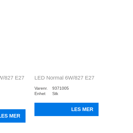
W/827 E27
LED Normal 6W/827 E27
Varenr.
9371005
Enhet
Stk
LES MER
LES MER