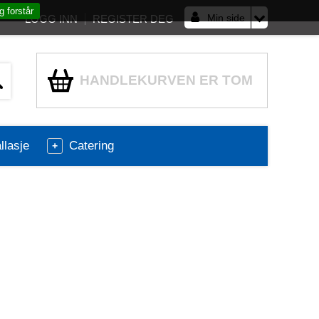
g forstår
Min side
LOGG INN
REGISTER DEG
HANDLEKURVEN ER TOM
lasje
Catering