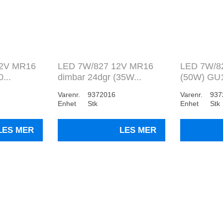
12V MR16
LED 7W/827 12V MR16
LED 7W/82
...
dimbar 24dgr (35W...
(50W) GU
Varenr.
9372016
Varenr.
937
Enhet
Stk
Enhet
Stk
LES MER
LES MER