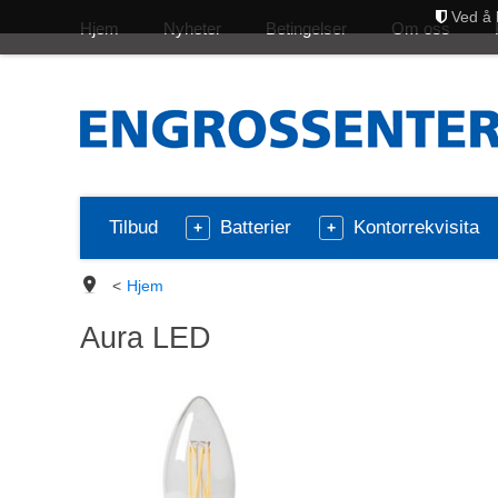
Ved å 
Hjem
Nyheter
Betingelser
Om oss
Tilbud
Batterier
Kontorrekvisita
<
Hjem
Aura LED